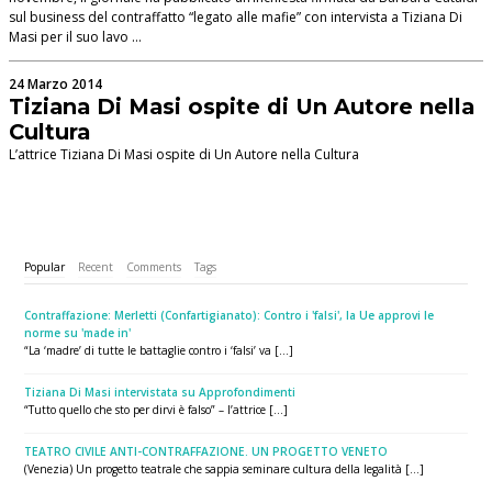
sul business del contraffatto “legato alle mafie” con intervista a Tiziana Di
Masi per il suo lavo …
24 Marzo 2014
Tiziana Di Masi ospite di Un Autore nella
Cultura
L’attrice Tiziana Di Masi ospite di Un Autore nella Cultura
Popular
Recent
Comments
Tags
Contraffazione: Merletti (Confartigianato): Contro i 'falsi', la Ue approvi le
norme su 'made in'
“La ‘madre’ di tutte le battaglie contro i ‘falsi’ va [...]
Tiziana Di Masi intervistata su Approfondimenti
“Tutto quello che sto per dirvi è falso” – l’attrice [...]
TEATRO CIVILE ANTI-CONTRAFFAZIONE. UN PROGETTO VENETO
(Venezia) Un progetto teatrale che sappia seminare cultura della legalità [...]