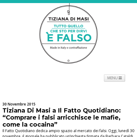
MENU
NEWS
PROGETTO
SPETTACOLO
TOURNÉE
PROMOTORI
BIOGRAFIE
PRESS
CONTATTI
30 Novembre 2015
Tiziana Di Masi a Il Fatto Quotidiano:
“Comprare i falsi arricchisce le mafie,
come la cocaina”
Il Fatto Quotidiano dedica ampio spazio al mercato dei falsi. Oggi, lunedì 30
novembre, il giornale ha pubblicato un’inchiesta firmata da Barbara Cataldi