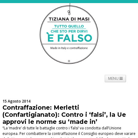
MENU
NEWS
PROGETTO
SPETTACOLO
TOURNÉE
15 Agosto 2014
PROMOTORI
BIOGRAFIE
PRESS
CONTATTI
Contraffazione: Merletti
(Confartigianato): Contro i ‘falsi’, la Ue
approvi le norme su ‘made in’
“La ‘madre’ di tutte le battaglie contro i ‘falsi’ va condotta dall’Unione
europea. Per combattere la contraffazione il Consiglio europeo deve varare