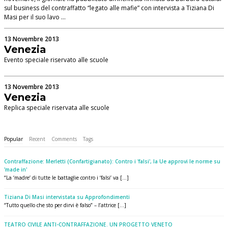
sul business del contraffatto “legato alle mafie” con intervista a Tiziana Di
Masi per il suo lavo …
13 Novembre 2013
Venezia
Evento speciale riservato alle scuole
13 Novembre 2013
Venezia
Replica speciale riservata alle scuole
Popular
Recent
Comments
Tags
Contraffazione: Merletti (Confartigianato): Contro i 'falsi', la Ue approvi le norme su
'made in'
“La ‘madre’ di tutte le battaglie contro i ‘falsi’ va [...]
Tiziana Di Masi intervistata su Approfondimenti
“Tutto quello che sto per dirvi è falso” – l’attrice [...]
TEATRO CIVILE ANTI-CONTRAFFAZIONE. UN PROGETTO VENETO