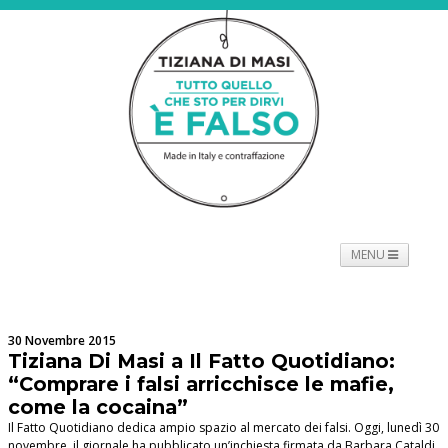
MENU
NEWS
PROGETTO
SPETTACOLO
TOURNÉE
PROMOTORI
BIOGRAFIE
PRESS
CONTATTI
30 Novembre 2015
Tiziana Di Masi a Il Fatto Quotidiano:
“Comprare i falsi arricchisce le mafie,
come la cocaina”
Il Fatto Quotidiano dedica ampio spazio al mercato dei falsi. Oggi, lunedì 30
novembre, il giornale ha pubblicato un’inchiesta firmata da Barbara Cataldi