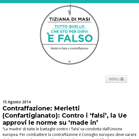
MENU
NEWS
PROGETTO
SPETTACOLO
TOURNÉE
15 Agosto 2014
PROMOTORI
BIOGRAFIE
PRESS
CONTATTI
Contraffazione: Merletti
(Confartigianato): Contro i ‘falsi’, la Ue
approvi le norme su ‘made in’
“La ‘madre’ di tutte le battaglie contro i ‘falsi’ va condotta dall’Unione
europea. Per combattere la contraffazione il Consiglio europeo deve varare