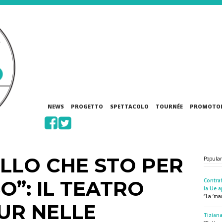
NEWS
PROGETTO
SPETTACOLO
TOURNÉE
PROMOTO
LLO CHE STO PER
Popula
SO”: IL TEATRO
Contraf
la Ue a
“La ‘mad
OUR NELLE
Tiziana