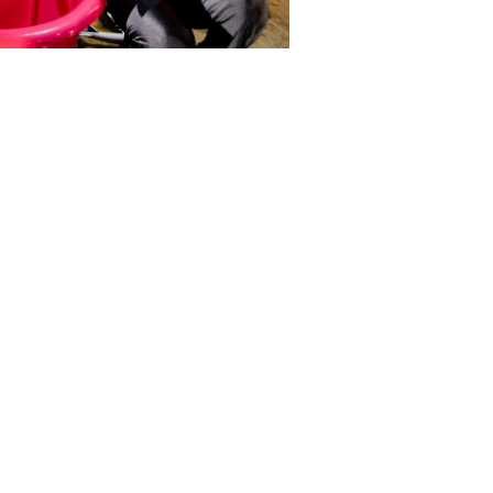
iana Di Masi
TO quello che sto per dirvi è FALSO