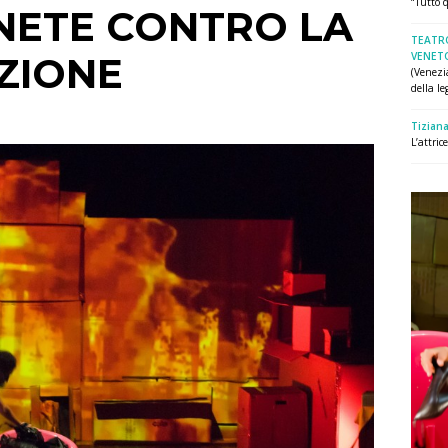
“Tutto q
NETE CONTRO LA
TEATR
VENET
ZIONE
(Venezi
della leg
Tiziana
L’attri