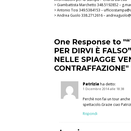
> Giambattista Marchetto 348.5192852 – g.ma
> Antonio Tosi 349.5384153 – ufficiostampa@c
> Andrea Guolo 338.2712616 – andreaguolo
One Response to 
PER DIRVI È FALSO”
NELLE SPIAGGE VE
CONTRAFFAZIONE"
Patrizia
ha detto:
1 Dicembre 2014 alle 18:38
Perchè non fai un tour anche
spettacolo.Grazie ciao Patriz
Rispondi