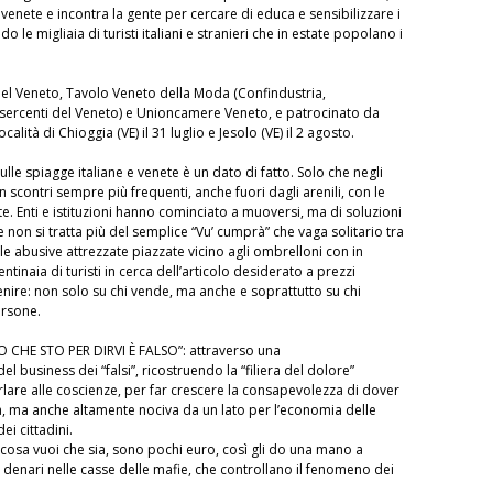
 venete e incontra la gente per cercare di educa e sensibilizzare i
o le migliaia di turisti italiani e stranieri che in estate popolano i
del Veneto, Tavolo Veneto della Moda (Confindustria,
ercenti del Veneto) e Unioncamere Veneto, e patrocinato da
ità di Chioggia (VE) il 31 luglio e Jesolo (VE) il 2 agosto.
ulle spiagge italiane e venete è un dato di fatto. Solo che negli
 scontri sempre più frequenti, anche fuori dagli arenili, con le
te. Enti e istituzioni hanno cominciato a muoversi, ma di soluzioni
e non si tratta più del semplice “Vu’ cumprà” che vaga solitario tra
e abusive attrezzate piazzate vicino agli ombrelloni con in
centinaia di turisti in cerca dell’articolo desiderato a prezzi
enire: non solo su chi vende, ma anche e soprattutto su chi
ersone.
 CHE STO PER DIRVI È FALSO”: attraverso una
 business dei “falsi”, ricostruendo la “filiera del dolore”
rlare alle coscienze, per far crescere la consapevolezza di dover
sa, ma anche altamente nociva da un lato per l’economia delle
ei cittadini.
osa vuoi che sia, sono pochi euro, così gli do una mano a
denari nelle casse delle mafie, che controllano il fenomeno dei