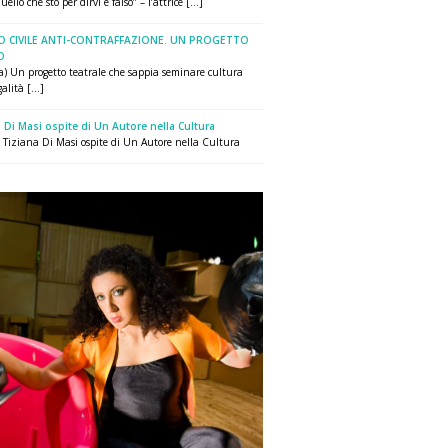
uello che sto per dirvi è falso” – l’attrice [...]
O CIVILE ANTI-CONTRAFFAZIONE. UN PROGETTO
O
a) Un progetto teatrale che sappia seminare cultura
alità [...]
 Di Masi ospite di Un Autore nella Cultura
ce Tiziana Di Masi ospite di Un Autore nella Cultura