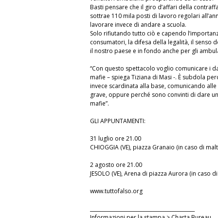
Basti pensare che il giro d’affari della contraffa
sottrae 110 mila posti di lavoro regolari all’a
lavorare invece di andare a scuola.
Solo rifiutando tutto ciò e capendo l’importanz
consumatori, la difesa della legalità, il senso
il nostro paese e in fondo anche per gli ambulant
“Con questo spettacolo voglio comunicare i dann
mafie – spiega Tiziana di Masi -. È subdola pe
invece scardinata alla base, comunicando alle
grave, oppure perché sono convinti di dare un
mafie”.
GLI APPUNTAMENTI:
31 luglio ore 21.00
CHIOGGIA (VE), piazza Granaio (in caso di ma
2 agosto ore 21.00
JESOLO (VE), Arena di piazza Aurora (in caso d
www.tuttofalso.org
___________________________________________
Informazioni per la stampa > Charta Bureau