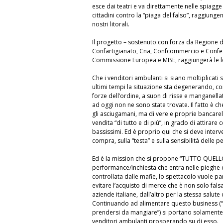
esce dai teatri e va direttamente nelle spiagge
cittadini contro la “piaga del falso”, raggiungend
nostri litorali.
Il progetto – sostenuto con forza da Regione 
Confartigianato, Cna, Confcommercio e Confes
Commissione Europea e MISE, raggiungerà le local
Che i venditori ambulanti si siano moltiplicati s
ultimi tempi la situazione sta degenerando, con
forze dell’ordine, a suon di risse e manganella
ad oggi non ne sono state trovate. Il fatto è ch
gli asciugamani, ma di vere e proprie bancarell
vendita “di tutto e di più”, in grado di attirare 
bassissimi. Ed è proprio qui che si deve interv
compra, sulla “testa” e sulla sensibilità delle p
Ed è la mission che si propone “TUTTO QUELLO
performance/inchiesta che entra nelle pieghe del
controllata dalle mafie, lo spettacolo vuole pa
evitare l’acquisto di merce che è non solo fal
aziende italiane, dall’altro per la stessa salute d
Continuando ad alimentare questo business (“c
prendersi da mangiare”) si portano solamente 
venditori ambulanti prosperando su di esso.