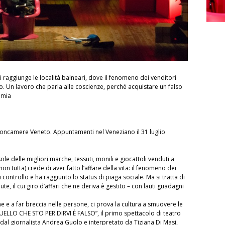
 raggiunge le località balneari, dove il fenomeno dei venditori
o. Un lavoro che parla alle coscienze, perché acquistare un falso
nomia
Tiz
TUT
ioncamere Veneto. Appuntamenti nel Veneziano il 31 luglio
ole delle migliori marche, tessuti, monili e giocattoli venduti a
non tutta) crede di aver fatto l’affare della vita: il fenomeno dei
controllo e ha raggiunto lo status di piaga sociale. Ma si tratta di
ute, il cui giro d’affari che ne deriva è gestito – con lauti guadagni
me e a far breccia nelle persone, ci prova la cultura a smuovere le
ELLO CHE STO PER DIRVI È FALSO”, il primo spettacolo di teatro
o dal giornalista Andrea Guolo e interpretato da Tiziana Di Masi,