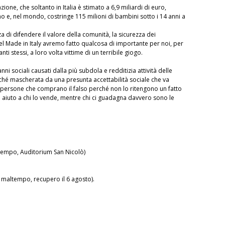
zione, che soltanto in Italia è stimato a 6,9 miliardi di euro,
nno e, nel mondo, costringe 115 milioni di bambini sotto i 14 anni a
a di difendere il valore della comunità, la sicurezza dei
 del Made in Italy avremo fatto qualcosa di importante per noi, per
i stessi, a loro volta vittime di un terribile giogo.
i sociali causati dalla più subdola e redditizia attività delle
rché mascherata da una presunta accettabilità sociale che va
 persone che comprano il falso perché non lo ritengono un fatto
 aiuto a chi lo vende, mentre chi ci guadagna davvero sono le
ltempo, Auditorium San Nicolò)
i maltempo, recupero il 6 agosto).