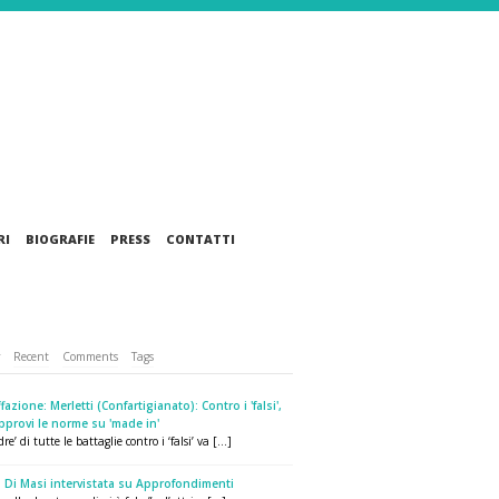
RI
BIOGRAFIE
PRESS
CONTATTI
r
Recent
Comments
Tags
fazione: Merletti (Confartigianato): Contro i 'falsi',
pprovi le norme su 'made in'
re’ di tutte le battaglie contro i ‘falsi’ va [...]
 Di Masi intervistata su Approfondimenti