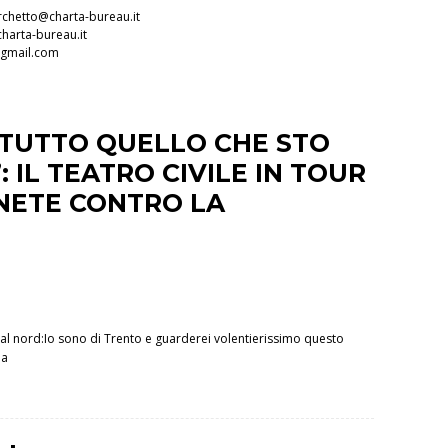
rchetto@charta-bureau.it
harta-bureau.it
@gmail.com
"“TUTTO QUELLO CHE STO
: IL TEATRO CIVILE IN TOUR
NETE CONTRO LA
 al nord:Io sono di Trento e guarderei volentierissimo questo
ia