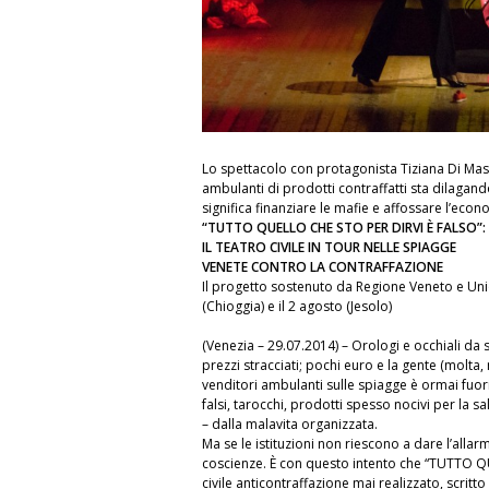
Lo spettacolo con protagonista Tiziana Di Masi
ambulanti di prodotti contraffatti sta dilagand
significa finanziare le mafie e affossare l’eco
“TUTTO QUELLO CHE STO PER DIRVI È FALSO”:
IL TEATRO CIVILE IN TOUR NELLE SPIAGGE
VENETE CONTRO LA CONTRAFFAZIONE
Il progetto sostenuto da Regione Veneto e Un
(Chioggia) e il 2 agosto (Jesolo)
(Venezia – 29.07.2014) – Orologi e occhiali da s
prezzi stracciati; pochi euro e la gente (molta, 
venditori ambulanti sulle spiagge è ormai fuori 
falsi, tarocchi, prodotti spesso nocivi per la sal
– dalla malavita organizzata.
Ma se le istituzioni non riescono a dare l’allar
coscienze. È con questo intento che “TUTTO QU
civile anticontraffazione mai realizzato, scritt