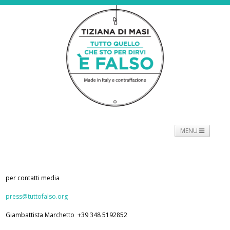
MENU
NEWS
PROGETTO
SPETTACOLO
TOURNÉE
PROMOTORI
BIOGRAFIE
PRESS
CONTATTI
per contatti media
press@tuttofalso.org
Giambattista Marchetto +39 348 5192852