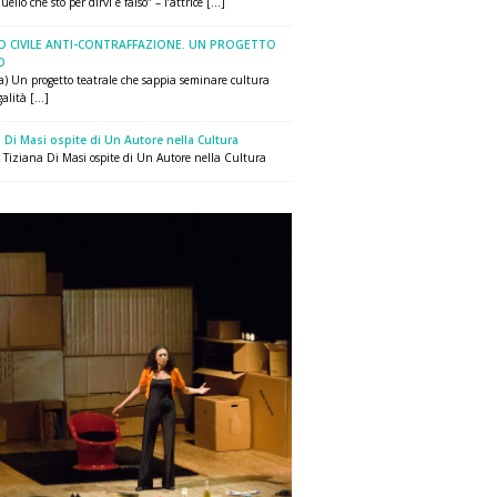
uello che sto per dirvi è falso” – l’attrice [...]
O CIVILE ANTI-CONTRAFFAZIONE. UN PROGETTO
O
a) Un progetto teatrale che sappia seminare cultura
alità [...]
 Di Masi ospite di Un Autore nella Cultura
ce Tiziana Di Masi ospite di Un Autore nella Cultura