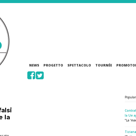
NEWS
PROGETTO
SPETTACOLO
TOURNÉE
PROMOTO
Popula
alsi
Contraf
la Ue a
e la
“La ‘mad
Tiziana
ercato