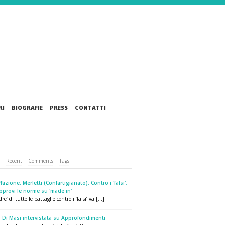
RI
BIOGRAFIE
PRESS
CONTATTI
r
Recent
Comments
Tags
fazione: Merletti (Confartigianato): Contro i 'falsi',
pprovi le norme su 'made in'
re’ di tutte le battaglie contro i ‘falsi’ va [...]
 Di Masi intervistata su Approfondimenti