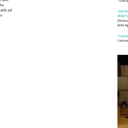
“Tutto q
 ha
aldi sul
TEATR
on
VENET
(Venezi
della leg
Tiziana
L’attri