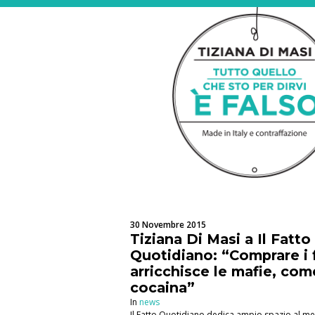
30 Novembre 2015
Tiziana Di Masi a Il Fatto
Quotidiano: “Comprare i f
arricchisce le mafie, com
cocaina”
In
news
Il Fatto Quotidiano dedica ampio spazio al m