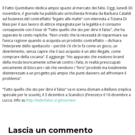
Il Fatto Quotidiano dedica ampio spazio al mercato dei falsi. Oggi, lunedì 30
novembre, il giornale ha pubblicato un’inchiesta firmata da Barbara Cataldi
sul business del contraffatto “legato alle mafie” con intervista a Tiziana Di
Masi per il suo lavoro di attrice impegnata per la legalità e il consumo
consapevole con il tour di “Tutto quello che sto per dirvi è falso”, che ha
superato le cento repliche. “Non credo che la necessità di risparmiare sia
l’unica ragione quando si acquista un prodotto contraffatto – dichiara
l’interprete dello spettacolo – perchè c’è chi lo fa come un gioco, un
divertimento, senza capire che il suo acquisto è un atto illegale, come
comprare della cocaina”. E aggiunge: “Ho appurato che esistono brand
della moda teoricamente schierati contro i falsi, in realtà preoccupati
unicamente di bloccare i siti che vendono i “loro” prodotti ma totalmente
disinteressati a un progetto più ampio che punti davvero ad affrontare il
problema”.
“Tutto quello che sto per dirvi è falso” va in scena domani a Belluno (replica
speciale per le scuole), il 3 dicembre a Scandicci (Firenze) e il 16 dicembre a
Lucca. Info su
http://tuttofalso.org/tournee/
Lascia un commento