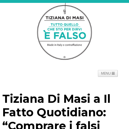
MENU
NEWS
PROGETTO
SPETTACOLO
TOURNÉE
Tiziana Di Masi a Il
PROMOTORI
BIOGRAFIE
PRESS
CONTATTI
Fatto Quotidiano:
“Comprare i falsi