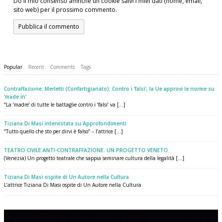
Do il mio consenso affinché un cookie salvi i miei dati (nome, email,
sito web) per il prossimo commento.
Popular
Recent
Comments
Tags
Contraffazione: Merletti (Confartigianato): Contro i 'falsi', la Ue approvi le norme su
'made in'
“La ‘madre’ di tutte le battaglie contro i ‘falsi’ va [...]
Tiziana Di Masi intervistata su Approfondimenti
“Tutto quello che sto per dirvi è falso” – l’attrice [...]
TEATRO CIVILE ANTI-CONTRAFFAZIONE. UN PROGETTO VENETO
(Venezia) Un progetto teatrale che sappia seminare cultura della legalità [...]
Tiziana Di Masi ospite di Un Autore nella Cultura
L’attrice Tiziana Di Masi ospite di Un Autore nella Cultura