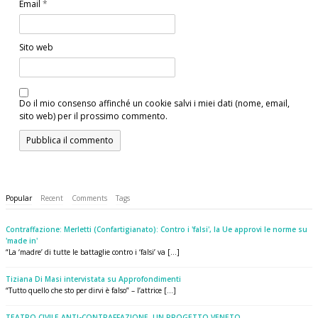
Email
*
Sito web
Do il mio consenso affinché un cookie salvi i miei dati (nome, email,
sito web) per il prossimo commento.
Popular
Recent
Comments
Tags
Contraffazione: Merletti (Confartigianato): Contro i 'falsi', la Ue approvi le norme su
'made in'
“La ‘madre’ di tutte le battaglie contro i ‘falsi’ va [...]
Tiziana Di Masi intervistata su Approfondimenti
“Tutto quello che sto per dirvi è falso” – l’attrice [...]
TEATRO CIVILE ANTI-CONTRAFFAZIONE. UN PROGETTO VENETO