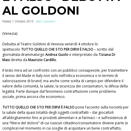
AL GOLDONI
Posted
1 Ottobre 2013
·
Add Comment
(Venezia)
Debutta al Teatro Goldoni di Venezia venerdì 4 ottobre lo
spettacolo
TUTTO QUELLO CHE STO PER DIRVI È FALSO
– scritto dal
giornalista-drammaturgo
Andrea Guolo
e interpretato da
Tiziana Di
Masi
diretta da
Maurizio Cardillo
.
Il testo mira ad un confronto con un pubblico consapevole, per trasmettere
il senso del Made in Italy non solo nell’ottica economica o in termini di
valorizzazione di brand, ma anche come scelta di campo per difendere il
valore della comunità, la salute, la sicurezza dei consumatori, la difesa della
legalità. Parte dunque dal fenomeno contraffazione come problema
sociale, prima ancora che economico.
TUTTO QUELLO CHE STO PER DIRVI È FALSO
pone l’accento sulla nocività per
la salute della quasi totalità degli oggetti contraffatti – dai giocattoli
all’abbigliamento fino ai prodotti alimentari e ai farmaci – e sull’esistenza di
una “filiera del dolore” di cui ciascun cittadino/consumatore diviene parte (e
complice) nel momento in cui sceglie di acquistare un bene contraffatto,