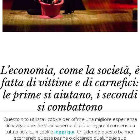
L’economia, come la società, è
fatta di vittime e di carnefici:
le prime si aiutano, i secondi
si combattono
Tiziana Di Masi
TUTTO quello che sto per dirvi è FALSO
Questo sito utilizza i cookie per offrire una migliore esperienza
di navigazione. Se vuoi saperne di più o negare il consenso a
tutti o ad alcuni cookie
leggi qui
. Chiudendo questo banner,
Copyright
©
2013 - 2026
La Piccionaia
· All Rights Reserved
scorrendo questa pagina o cliccando qualunque suo