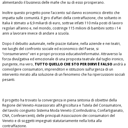
alimentando il business delle mafie che su di esso prosperano.
Inoltre questo progetto pone l’accento sul danno economico diretto che
impatta sulle comunità. Il giro d’affari della contraffazione, che soltanto in
Italia è stimato a 6,9 miliardi di euro, sottrae infatti 110 mila posti di lavoro
regolari all’anno e, nel mondo, costringe 115 milioni di bambini sotto i 14
anni a lavorare invece di andare a scuola.
Dopo il debutto autunnale, nelle piazze italiane, nella aziende e nei teatri,
nei luoghi del confronto sociale ed economico del Paese, si
“consumeranno” veri e propri processi educativi/informativi. Attraverso la
forza divulgativa ed emozionale di una proposta teatrale dal taglio ironico,
pungente, ma vero,
TUTTO QUELLO CHE STO PER DIRVI È FALSO
andrà a
coinvolgere consumatori, imprenditori e istituzioni sull’urgenza di un
intervento mirato alla soluzione di un fenomeno che ha ripercussioni sociali
pesanti.
Il progetto ha trovato la convergenza in piena sintonia di obiettivi della
Regione del Veneto-Assessorato all’Agricoltura e Tutela del Consumatore,
del tavolo congiunto Sistema Moda Veneto (Confindustria, Confartigianato,
CNA, Confesercenti), delle principali Associazioni dei consumatori del
Veneto e di soggetti impegnati statutariamente nella lotta alla
contraffazione.