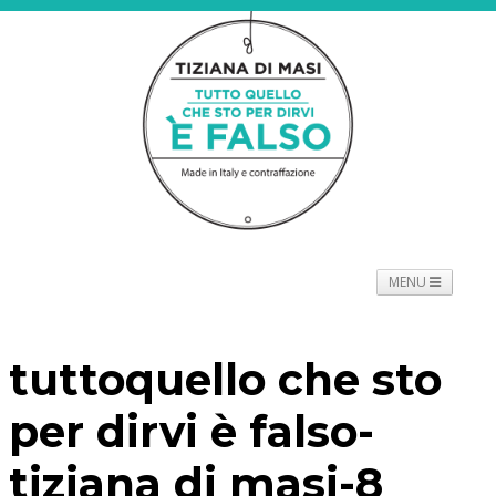
MENU
NEWS
PROGETTO
SPETTACOLO
TOURNÉE
tuttoquello che sto
PROMOTORI
BIOGRAFIE
PRESS
CONTATTI
per dirvi è falso-
tiziana di masi-8