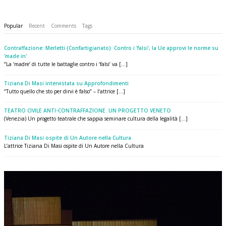
Popular
Recent
Comments
Tags
Contraffazione: Merletti (Confartigianato): Contro i 'falsi', la Ue approvi le norme su
'made in'
“La ‘madre’ di tutte le battaglie contro i ‘falsi’ va [...]
Tiziana Di Masi intervistata su Approfondimenti
“Tutto quello che sto per dirvi è falso” – l’attrice [...]
TEATRO CIVILE ANTI-CONTRAFFAZIONE. UN PROGETTO VENETO
(Venezia) Un progetto teatrale che sappia seminare cultura della legalità [...]
Tiziana Di Masi ospite di Un Autore nella Cultura
L’attrice Tiziana Di Masi ospite di Un Autore nella Cultura