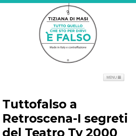
MENU
NEWS
PROGETTO
SPETTACOLO
TOURNÉE
Tuttofalso a
PROMOTORI
BIOGRAFIE
PRESS
CONTATTI
Retroscena-I segreti
del Teatro Tv 2000