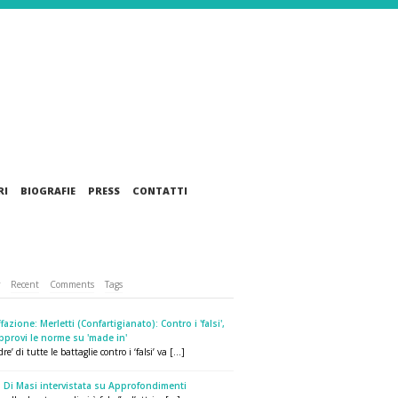
RI
BIOGRAFIE
PRESS
CONTATTI
r
Recent
Comments
Tags
fazione: Merletti (Confartigianato): Contro i 'falsi',
pprovi le norme su 'made in'
re’ di tutte le battaglie contro i ‘falsi’ va [...]
 Di Masi intervistata su Approfondimenti