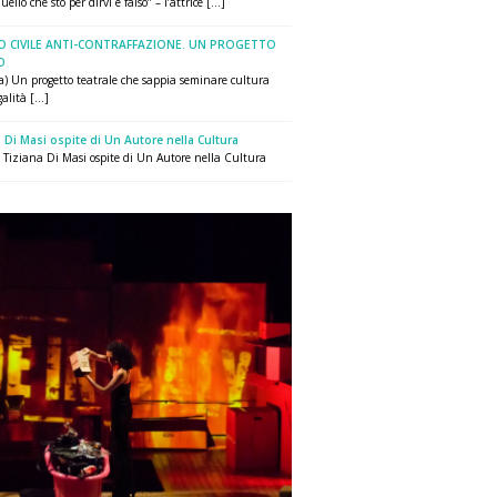
uello che sto per dirvi è falso” – l’attrice [...]
O CIVILE ANTI-CONTRAFFAZIONE. UN PROGETTO
O
a) Un progetto teatrale che sappia seminare cultura
alità [...]
 Di Masi ospite di Un Autore nella Cultura
ce Tiziana Di Masi ospite di Un Autore nella Cultura