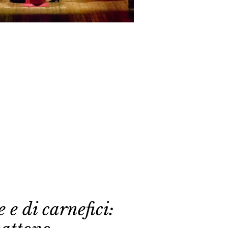
iana Di Masi
TO quello che sto per dirvi è FALSO
 e di carnefici: