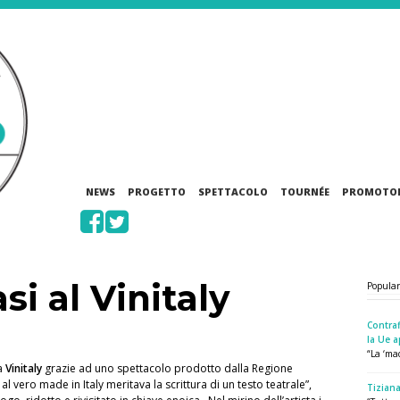
NEWS
PROGETTO
SPETTACOLO
TOURNÉE
PROMOTO
si al Vinitaly
Popula
Contraf
la Ue a
“La ‘mad
 a
Vinitaly
grazie ad uno spettacolo prodotto dalla Regione
l vero made in Italy meritava la scrittura di un testo teatrale”,
Tiziana