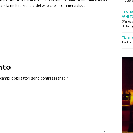
o, ridotto e rivisitato in chiave enoica . Nel mirino dell’artista i
“Tutto q
cqua e la multinazionale del web che li commercializza.
TEATR
VENET
(Venezi
della leg
Tiziana
L’attri
nto
 campi obbligatori sono contrassegnati
*