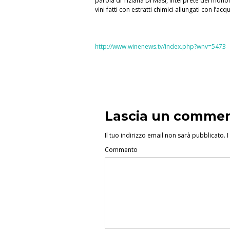
parola di Tiziana Di Masi, interprete del monolog
vini fatti con estratti chimici allungati con l’a
http://www.winenews.tv/index.php?wnv=5473
Lascia un comme
Il tuo indirizzo email non sarà pubblicato.
I
Commento