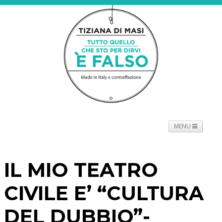
MENU
NEWS
PROGETTO
SPETTACOLO
TOURNÉE
IL MIO TEATRO
PROMOTORI
BIOGRAFIE
PRESS
CONTATTI
CIVILE E’ “CULTURA
DEL DUBBIO”-