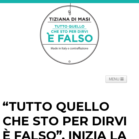
MENU
NEWS
PROGETTO
SPETTACOLO
TOURNÉE
“TUTTO QUELLO
PROMOTORI
BIOGRAFIE
PRESS
CONTATTI
CHE STO PER DIRVI
È FALSO”, INIZIA LA