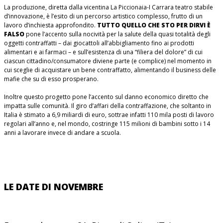
La produzione, diretta dalla vicentina La Piccionaia-I Carrara teatro stabile
d’innovazione, è l’esito di un percorso artistico complesso, frutto di un
lavoro d’inchiesta approfondito.
TUTTO QUELLO CHE STO PER DIRVI È
FALSO
pone l’accento sulla nocività per la salute della quasi totalità degli
oggetti contraffatti – dai giocattoli all’abbigliamento fino ai prodotti
alimentari e ai farmaci – e sull’esistenza di una “filiera del dolore” di cui
ciascun cittadino/consumatore diviene parte (e complice) nel momento in
cui sceglie di acquistare un bene contraffatto, alimentando il business delle
mafie che su di esso prosperano.
Inoltre questo progetto pone l’accento sul danno economico diretto che
impatta sulle comunità. Il giro d’affari della contraffazione, che soltanto in
Italia è stimato a 6,9 miliardi di euro, sottrae infatti 110 mila posti di lavoro
regolari all’anno e, nel mondo, costringe 115 milioni di bambini sotto i 14
anni a lavorare invece di andare a scuola.
LE DATE DI NOVEMBRE