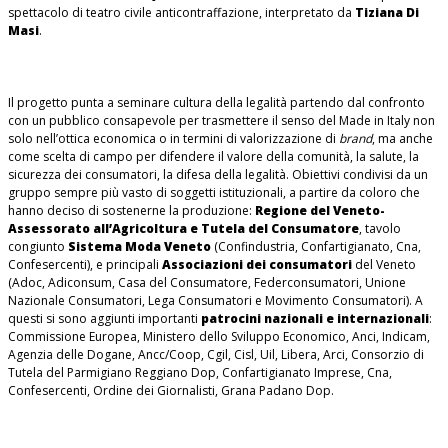
spettacolo di teatro civile anticontraffazione, interpretato da
Tiziana Di
Masi
.
Il progetto punta a seminare cultura della legalità partendo dal confronto
con un pubblico consapevole per trasmettere il senso del Made in Italy non
solo nell’ottica economica o in termini di valorizzazione di
brand
, ma anche
come scelta di campo per difendere il valore della comunità, la salute, la
sicurezza dei consumatori, la difesa della legalità. Obiettivi condivisi da un
gruppo sempre più vasto di soggetti istituzionali, a partire da coloro che
hanno deciso di sostenerne la produzione:
Regione del Veneto-
Assessorato all’Agricoltura e Tutela del Consumatore
, tavolo
congiunto
Sistema Moda Veneto
(Confindustria, Confartigianato, Cna,
Confesercenti), e principali
Associazioni dei consumatori
del Veneto
(Adoc, Adiconsum, Casa del Consumatore, Federconsumatori, Unione
Nazionale Consumatori, Lega Consumatori e Movimento Consumatori). A
questi si sono aggiunti importanti
patrocini nazionali e internazionali
:
Commissione Europea, Ministero dello Sviluppo Economico, Anci, Indicam,
Agenzia delle Dogane, Ancc/Coop, Cgil, Cisl, Uil, Libera, Arci, Consorzio di
Tutela del Parmigiano Reggiano Dop, Confartigianato Imprese, Cna,
Confesercenti, Ordine dei Giornalisti, Grana Padano Dop.