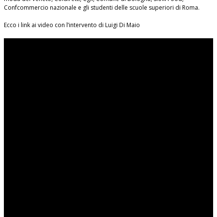
Confcommercio nazionale e gli studenti delle scuole superiori di Roma.
Ecco i link ai video con l’intervento di Luigi Di Maio