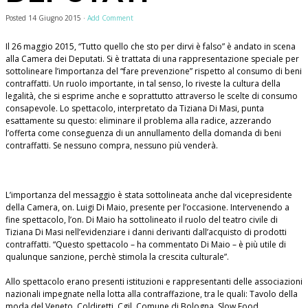
Posted
14 Giugno 2015
·
Add Comment
Il 26 maggio 2015, “Tutto quello che sto per dirvi è falso” è andato in scena
alla Camera dei Deputati. Si è trattata di una rappresentazione speciale per
sottolineare l’importanza del “fare prevenzione” rispetto al consumo di beni
contraffatti. Un ruolo importante, in tal senso, lo riveste la cultura della
legalità, che si esprime anche e soprattutto attraverso le scelte di consumo
consapevole. Lo spettacolo, interpretato da Tiziana Di Masi, punta
esattamente su questo: eliminare il problema alla radice, azzerando
l’offerta come conseguenza di un annullamento della domanda di beni
contraffatti. Se nessuno compra, nessuno più venderà.
L’importanza del messaggio è stata sottolineata anche dal vicepresidente
della Camera, on. Luigi Di Maio, presente per l’occasione. Intervenendo a
fine spettacolo, l’on. Di Maio ha sottolineato il ruolo del teatro civile di
Tiziana Di Masi nell’evidenziare i danni derivanti dall’acquisto di prodotti
contraffatti. “Questo spettacolo – ha commentato Di Maio – è più utile di
qualunque sanzione, perchè stimola la crescita culturale”.
Allo spettacolo erano presenti istituzioni e rappresentanti delle associazioni
nazionali impegnate nella lotta alla contraffazione, tra le quali: Tavolo della
moda del Veneto, Coldiretti, Cgil, Comune di Bologna, Slow Food,